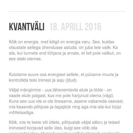
Kvantväli
18. aprill 2016
Kõik on energia. meil kõigil on energia varu. See, kuidas
otsustate sellega ühendusse astuda, on juba teie valik. Ka
siis, kui tunnete end tühjana ja arvate, et teil pole valikut, on
see siiski olemas.
Kulutame suure osa energiast sellele, et püüame muuta ja
kontrollida teisi inimesi ja asju (jõud).
Väljal mängimine - uus lähenemisviis elule ja tööle - on
vaade elule paigast, kus me pole harjunud olema (vägi).
Kuna see uus viis ei ole lineaarne, saame vabaneda vaevast,
mis kaasneb põhjuse-ja tagajärje ning aga-mis-siis-kui tüüpi
mõttelaadiga.
Kõik, mis te teete või ütlete, põhjustab väljal säbru ja teised
inimesed korjavad selle üles, kuigi see võib olla