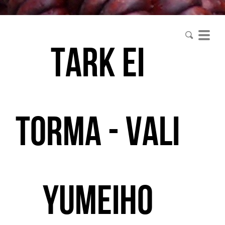
tark ei
torma - vali
yumeiho