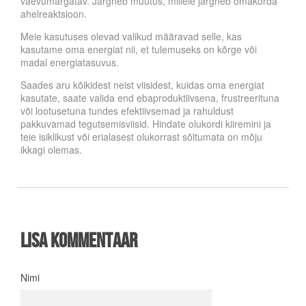
vaevumärgatav. Järgneb muutus, millele järgneb omakorda
ahelreaktsioon.
Meie kasutuses olevad valikud määravad selle, kas
kasutame oma energiat nii, et tulemuseks on kõrge või
madal energiatasuvus.
Saades aru kõikidest neist viisidest, kuidas oma energiat
kasutate, saate valida end ebaproduktiivsena, frustreerituna
või lootusetuna tundes efektiivsemad ja rahuldust
pakkuvamad tegutsemisviisid. Hindate olukordi kiiremini ja
teie isiklikust või erialasest olukorrast sõltumata on mõju
ikkagi olemas.
Lisa kommentaar
Nimi